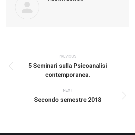
Post
PREVIOUS
navigation
5 Seminari sulla Psicoanalisi
Previous
contemporanea.
post:
NEXT
Secondo semestre 2018
Next
post: