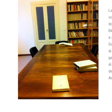
La
vo
do
Bi
è 
So
di
ge
di
de
A