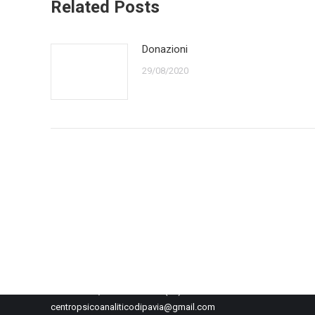
Related Posts
Donazioni
29/08/2020
© 2020-2021 Centro Psicoanalitico di Pavia
Via G. Frank, 11 27100 Pavia (PV)
centropsicoanaliticodipavia@gmail.com