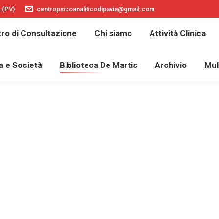
a (PV)
centropsicoanaliticodipavia@gmail.com
La SPI
Centro di Consultazione
Chi siamo
ro di Consultazione
Chi siamo
Attività Clinica
lescenti
Cultura e Società
Biblioteca De Martis
a e Società
Biblioteca De Martis
Archivio
Mul