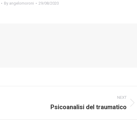
By
angelomoroni
29/08/2020
NEXT
Psicoanalisi del traumatico
Next
post: