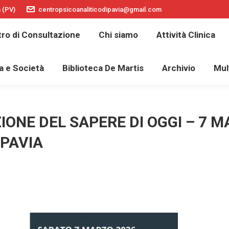
a (PV)
centropsicoanaliticodipavia@gmail.com
La SPI
Centro di Consultazione
Chi siamo
ro di Consultazione
Chi siamo
Attività Clinica
lescenti
Cultura e Società
Biblioteca De Martis
a e Società
Biblioteca De Martis
Archivio
Mul
IONE DEL SAPERE DI OGGI – 7 
 PAVIA