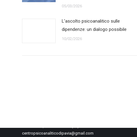
05/03/2026
L’ascolto psicoanalitico sulle
dipendenze: un dialogo possibile
10/02/2026
© 2020-2021 Centro Psicoanalitico di Pavia
Via G. Frank, 11 27100 Pavia (PV)
centropsicoanaliticodipavia@gmail.com