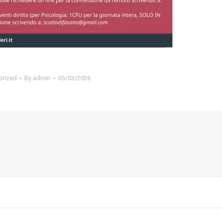
orized
By
admin
05/03/2026