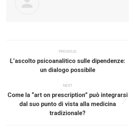
Post
PREVIOUS
navigation
L’ascolto psicoanalitico sulle dipendenze:
Previous
un dialogo possibile
post:
NEXT
Come la “art on prescription” può integrarsi
dal suo punto di vista alla medicina
Next
post:
tradizionale?