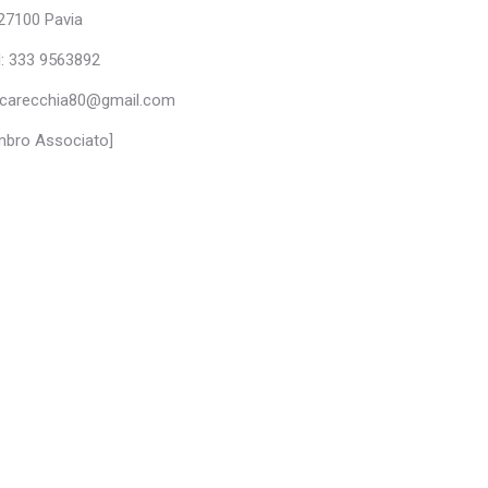
27100 Pavia
l: 333 9563892
ricarecchia80@gmail.com
bro Associato]