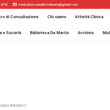
a (PV)
centropsicoanaliticodipavia@gmail.com
La SPI
Centro di Consultazione
Chi siamo
ro di Consultazione
Chi siamo
Attività Clinica
lescenti
Cultura e Società
Biblioteca De Martis
a e Società
Biblioteca De Martis
Archivio
Mul
egina Adelaide,2