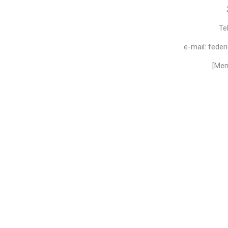
Te
e-mail: fede
[Mem