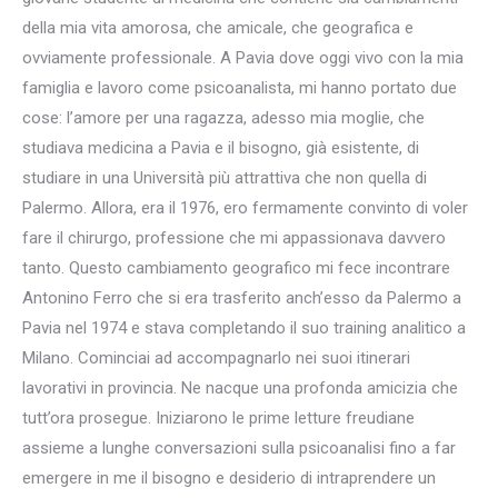
della mia vita amorosa, che amicale, che geografica e
ovviamente professionale. A Pavia dove oggi vivo con la mia
famiglia e lavoro come psicoanalista, mi hanno portato due
cose: l’amore per una ragazza, adesso mia moglie, che
studiava medicina a Pavia e il bisogno, già esistente, di
studiare in una Università più attrattiva che non quella di
Palermo. Allora, era il 1976, ero fermamente convinto di voler
fare il chirurgo, professione che mi appassionava davvero
tanto. Questo cambiamento geografico mi fece incontrare
Antonino Ferro che si era trasferito anch’esso da Palermo a
Pavia nel 1974 e stava completando il suo training analitico a
Milano. Cominciai ad accompagnarlo nei suoi itinerari
lavorativi in provincia. Ne nacque una profonda amicizia che
tutt’ora prosegue. Iniziarono le prime letture freudiane
assieme a lunghe conversazioni sulla psicoanalisi fino a far
emergere in me il bisogno e desiderio di intraprendere un