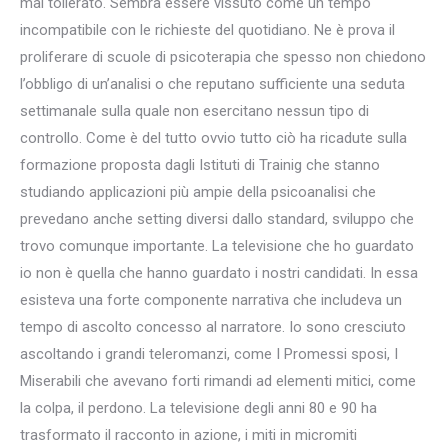
mal tollerato. Sembra essere vissuto come un tempo
incompatibile con le richieste del quotidiano. Ne è prova il
proliferare di scuole di psicoterapia che spesso non chiedono
l’obbligo di un’analisi o che reputano sufficiente una seduta
settimanale sulla quale non esercitano nessun tipo di
controllo. Come è del tutto ovvio tutto ciò ha ricadute sulla
formazione proposta dagli Istituti di Trainig che stanno
studiando applicazioni più ampie della psicoanalisi che
prevedano anche setting diversi dallo standard, sviluppo che
trovo comunque importante. La televisione che ho guardato
io non è quella che hanno guardato i nostri candidati. In essa
esisteva una forte componente narrativa che includeva un
tempo di ascolto concesso al narratore. Io sono cresciuto
ascoltando i grandi teleromanzi, come I Promessi sposi, I
Miserabili che avevano forti rimandi ad elementi mitici, come
la colpa, il perdono. La televisione degli anni 80 e 90 ha
trasformato il racconto in azione, i miti in micromiti