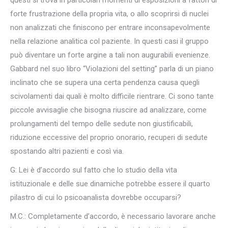
questi si trova in particolari momenti di esposizioni a fattori di
forte frustrazione della propria vita, o allo scoprirsi di nuclei
non analizzati che finiscono per entrare inconsapevolmente
nella relazione analitica col paziente. In questi casi il gruppo
può diventare un forte argine a tali non augurabili evenienze.
Gabbard nel suo libro “Violazioni del setting” parla di un piano
inclinato che se supera una certa pendenza causa quegli
scivolamenti dai quali è molto difficile rientrare. Ci sono tante
piccole avvisaglie che bisogna riuscire ad analizzare, come
prolungamenti del tempo delle sedute non giustificabili,
riduzione eccessive del proprio onorario, recuperi di sedute
spostando altri pazienti e così via.
G: Lei è d’accordo sul fatto che lo studio della vita
istituzionale e delle sue dinamiche potrebbe essere il quarto
pilastro di cui lo psicoanalista dovrebbe occuparsi?
M.C.: Completamente d’accordo, è necessario lavorare anche