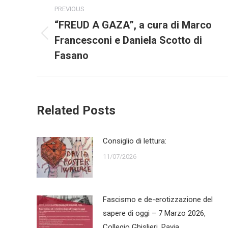
Post
PREVIOUS
navigation
“FREUD A GAZA”, a cura di Marco
Francesconi e Daniela Scotto di
Previous
post:
Fasano
Related Posts
Consiglio di lettura:
11/07/2026
Fascismo e de-erotizzazione del
sapere di oggi – 7 Marzo 2026,
Collegio Ghislieri, Pavia