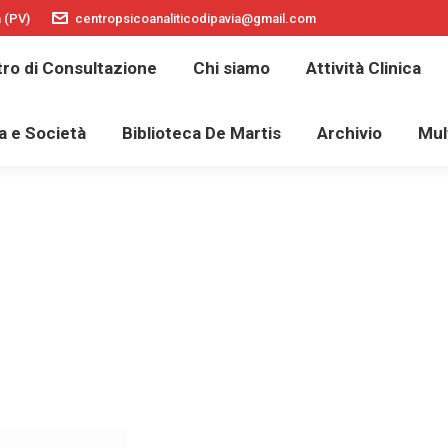
a (PV)
centropsicoanaliticodipavia@gmail.com
La SPI
Centro di Consultazione
Chi siamo
ro di Consultazione
Chi siamo
Attività Clinica
lescenti
Cultura e Società
Biblioteca De Martis
a e Società
Biblioteca De Martis
Archivio
Mul