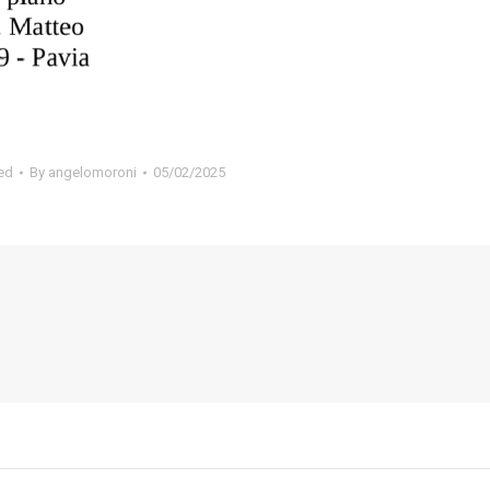
ed
By
angelomoroni
05/02/2025