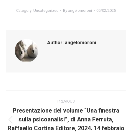
Category:
Uncategorized
By
angelomoroni
05/02/2025
Author:
angelomoroni
Post
PREVIOUS
navigation
Presentazione del volume “Una finestra
sulla psicoanalisi”, di Anna Ferruta,
Previous
Raffaello Cortina Editore, 2024. 14 febbraio
post: